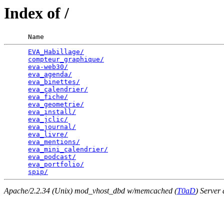
Index of /
      Name                                             
EVA_Habillage/
                                   
compteur_graphique/
                              
eva-web30/
                                       
eva_agenda/
                                      
eva_binettes/
                                    
eva_calendrier/
                                  
eva_fiche/
                                       
eva_geometrie/
                                   
eva_install/
                                     
eva_jclic/
                                       
eva_journal/
                                     
eva_livre/
                                       
eva_mentions/
                                    
eva_mini_calendrier/
                             
eva_podcast/
                                     
eva_portfolio/
                                   
spip/
Apache/2.2.34 (Unix) mod_vhost_dbd w/memcached (
T0aD
) Server 