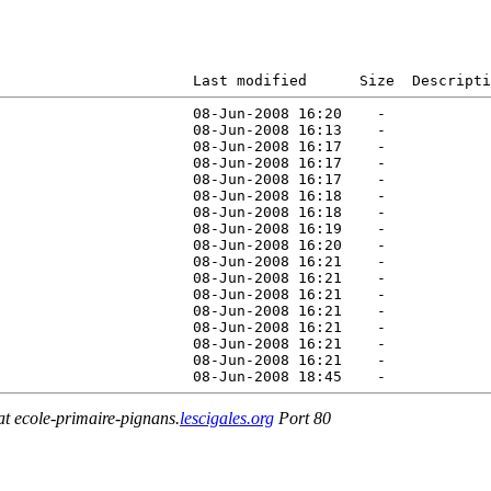
                      Last modified      Size  Descripti
                      08-Jun-2008 16:20    -   

                      08-Jun-2008 16:13    -   

                      08-Jun-2008 16:17    -   

                      08-Jun-2008 16:17    -   

                      08-Jun-2008 16:17    -   

                      08-Jun-2008 16:18    -   

                      08-Jun-2008 16:18    -   

                      08-Jun-2008 16:19    -   

                      08-Jun-2008 16:20    -   

                      08-Jun-2008 16:21    -   

                      08-Jun-2008 16:21    -   

                      08-Jun-2008 16:21    -   

                      08-Jun-2008 16:21    -   

                      08-Jun-2008 16:21    -   

                      08-Jun-2008 16:21    -   

                      08-Jun-2008 16:21    -   

at ecole-primaire-pignans.
lescigales.org
Port 80